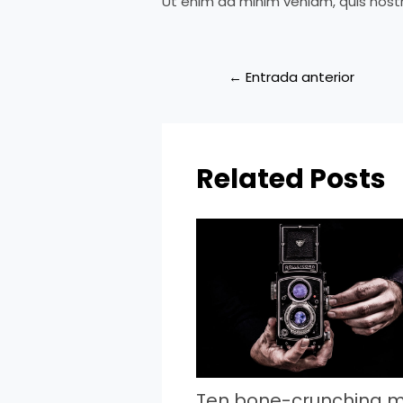
Ut enim ad minim veniam, quis nostr
←
Entrada anterior
Related Posts
Ten bone-crunching m