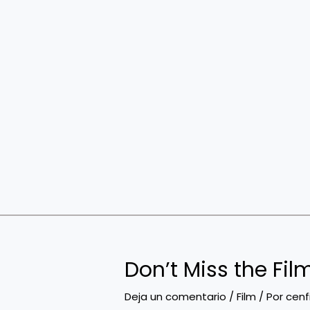
Ir
Navegación
al
de
contenido
entradas
Don’t Miss the Fil
Deja un comentario
/
Film
/ Por
cenf