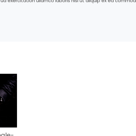
ud exercitation ullamco laboris nisi ut aliquip ex ea commo
ale-